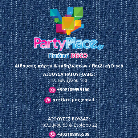
Αίθουσες πάρτυ & εκδηλώσεων / Παιδική Disco
ΑΙΘΟΥΣΑ ΗΛΙΟΥΠΟΛΗΣ:
Ελ. Βενιζέλου 160
+302109959160
στείλτε μας email
ΑΙΘΟΥΣΕΣ ΒΟΥΛΑΣ:
Καλύμνου 53 & Σερίφου 22
+302108995508